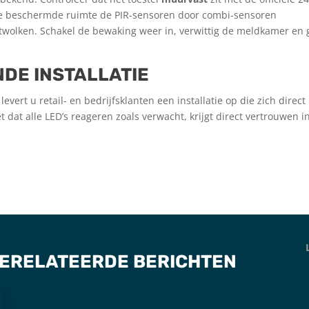
 de beschermde ruimte de PIR-sensoren door combi-sensoren
istwolken. Schakel de bewaking weer in, verwittig de meldkamer en 
DE INSTALLATIE
vert u retail- en bedrijfsklanten een installatie op die zich direct 
iet dat alle LED’s reageren zoals verwacht, krijgt direct vertrouwen i
ERELATEERDE BERICHTEN