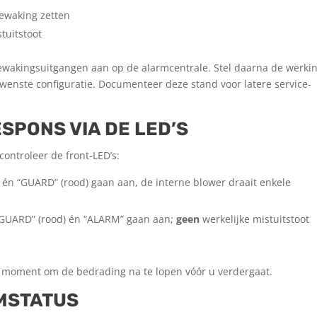
bewaking zetten
tuitstoot
ewakings­uitgangen aan op de alarmcentrale. Stel daarna de werkin
wenste configuratie. Documenteer deze stand voor latere service-
ESPONS VIA DE LED’S
controleer de front-LED’s:
n) én “GUARD” (rood) gaan aan, de interne blower draait enkele
, “GUARD” (rood) én “ALARM” gaan aan;
geen
werkelijke mistuitstoot
et moment om de bedrading na te lopen vóór u verdergaat.
RMSTATUS