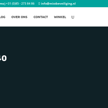
ems
+31 (0)85 - 273 84 86
info@mistbeveiliging.nl
LOG
OVER ONS
CONTACT
WINKEL
40