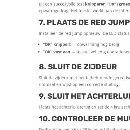
Bij een succesvolle test
knipperen “OK” (groen
opwarmgedrag. Het toestel werkt aan de intern
7. PLAATS DE RED JUM
Installeer de red jump opnieuw. De LED-status
“OK” knippert
→ opwarming nog bezig
“OK” vast aan
→ toestel volledig operationee
8. SLUIT DE ZIJDEUR
Sluit de zijdeur met het bijbehorende gereeds
normaal en wijst op een correcte sluiting.
9. SLUIT HET ACHTERLU
Plaats het achterluik terug en zet de 4 kruissc
10. CONTROLEER DE MU
De Bandit weegt circa 28 kg en is bij inbreker