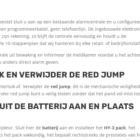
toestel sluit u aan op een bestaande alarmcentrale en u configuree
geen programmeer­kabel, geen telefoonlijn. De ingebouwde elektron
zijn rekening, zo blijft de centrale eenvoudig en houdt u de
ële 10-stappenplan dat wij hanteren bij elke retail- of bedrijfs­install
ale uit bewaking en informeer de meldkamer voordat u het achter
u anders direct alarm geven.
IK EN VERWIJDER DE RED JUMP
terluik af. Verwijder de
red jump
, dit is de mechanische veilighei
Zonder red jump kunt u veilig testen zonder dat het pand vol mist loo
LUIT DE BATTERIJ AAN EN PLAATS
deur. Sluit hier de
batterij
aan en installeer het
HY-3 pack
, het
ats het pack vakkundig, het bepaalt rechtstreeks de prestaties van h