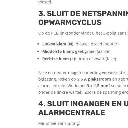
toestel.
3. SLUIT DE NETSPANNI
OPWARMCYCLUS
Op de PCB linksonder vindt u het 3-polig aans
Linkse klem (N):
blauwe draad (neuter)
Middelste klem:
geel/groen (aarde)
Rechtse klem (L):
bruin of zwart (fase)
Fase en neuter mogen onderling verwisseld zijn
belasting. Reken op
3,5 A piekstroom
en gebru
alarmcentrale. Werk met
3 x 1,5 mm²
soepele d
onder de linkse wartel). Zodra de spanning er
4. SLUIT INGANGEN EN
ALARMCENTRALE
Minimale aansluiting: