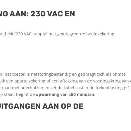
NG AAN: 230 VAC EN
luitblok “230 VAC supply” met geïntegreerde hoofdzekering:
; het toestel is netstoring­bestendig en gedraagt zich als ohmse
ik een aparte zekering of een aftakking van de voedingskring van
raad met aderhulzen en zet de kabel vast in de trekontlasting (~1
op staat, begint de
opwarming van ±50 minuten
.
 UITGANGEN AAN OP DE