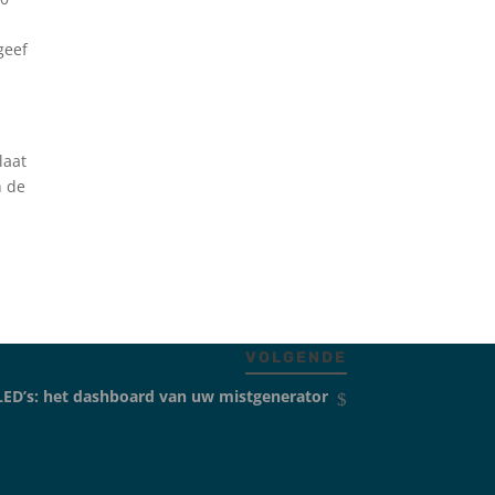
geef
laat
n de
VOLGENDE
LED’s: het dashboard van uw mistgenerator