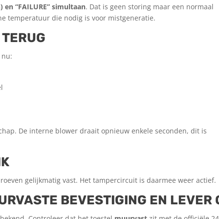
) en “FAILURE” simultaan
. Dat is geen storing maar een normaal
e temperatuur die nodig is voor mistgeneratie.
P TERUG
 nu:
l
chap. De interne blower draait opnieuw enkele seconden, dit is
IK
hroeven gelijkmatig vast. Het tamper­circuit is daarmee weer actief.
URVASTE BEVESTIGING EN LEVER 
s bekend. Controleer dat het toestel
muurvast
zit met de officiële 2