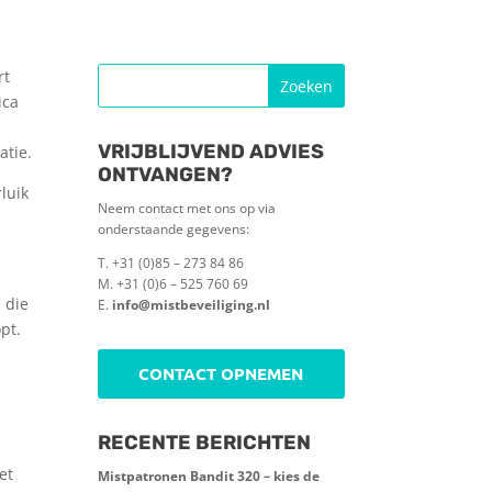
rt
ica
VRIJBLIJVEND ADVIES
atie.
ONTVANGEN?
luik
Neem contact met ons op via
onderstaande gegevens:
T. +31 (0)85 – 273 84 86
M. +31 (0)6 – 525 760 69
d die
E.
info@mistbeveiliging.nl
pt.
CONTACT OPNEMEN
RECENTE BERICHTEN
et
Mistpatronen Bandit 320 – kies de