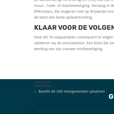
muur-, hoek- of vloerbevestiging. Vervang in
(PIR/radar), die reageren niet op drijvende m
de klant een korte oplever­briefing.
KLAAR VOOR DE VOLGEN
Door dit 10-stappenplan consequent te volgen le
valideren via de simulatie­test. Een klant die z
werking van zijn nieuwe mistbeveiliging.
VORIGE
Bandit db 240 mistgenerator plaatsen
G