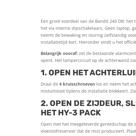
Een groot voordeel van de Bandit 240 DB: het 
het via interne dipschakelaars. Geen laptop, 
neemt de bewaking en sturing zelfstandig voor 
installatietijd kort. Hieronder vindt u het offici
Belangrijk vooraf:
zet de bestaande alarmcentr
opent. Het tamper­circuit op de achterwand zo
1. OPEN HET ACHTERLU
Draai de
4 kruisschroeven
los en neem het ach
mistuitstoot tijdens de installatie blokkeert. 
2. OPEN DE ZIJDEUR, S
HET HY-3 PACK
Open met het meegeleverde gereedschap de zij
vloeistofreservoir dat de mist produceert. Pla