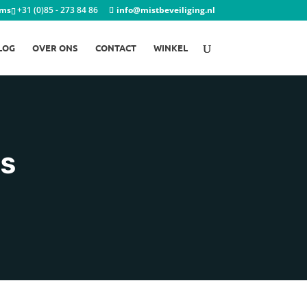
ems
+31 (0)85 - 273 84 86
info@mistbeveiliging.nl
LOG
OVER ONS
CONTACT
WINKEL
ÈS