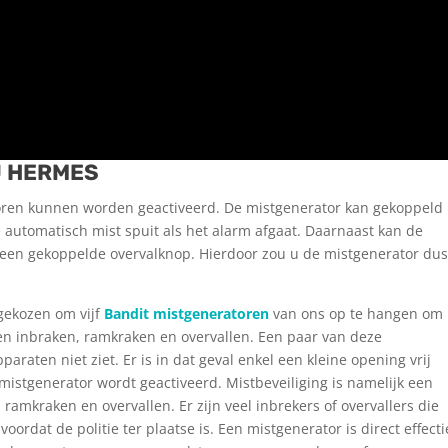
J HERMES
oren kunnen worden geactiveerd. De mistgenerator kan gekoppeld
utomatisch mist spuit als het alarm afgaat. Daarnaast kan de
en gekoppelde overvalknop. Hierdoor zou u de mistgenerator dus
gekozen om vijf
Bandit mistgeneratoren
van ons op te hangen om
en inbraken, ramkraken en overvallen. Een paar van deze
raten niet ziet. Er is in dat geval enkel een kleine opening vrij
stgenerator wordt geactiveerd. Mistbeveiliging is namelijk een
ramkraken en overvallen. Er zijn veel inbrekers of overvallers die
voordat de politie ter plaatse is. Een mistgenerator is direct effecti