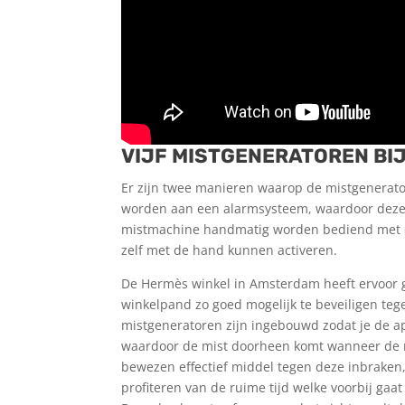
VIJF MISTGENERATOREN BI
Er zijn twee manieren waarop de mistgenerat
worden aan een alarmsysteem, waardoor deze a
mistmachine handmatig worden bediend met e
zelf met de hand kunnen activeren.
De Hermès winkel in Amsterdam heeft ervoor 
winkelpand zo goed mogelijk te beveiligen teg
mistgeneratoren zijn ingebouwd zodat je de appa
waardoor de mist doorheen komt wanneer de mi
bewezen effectief middel tegen deze inbraken, 
profiteren van de ruime tijd welke voorbij gaat 