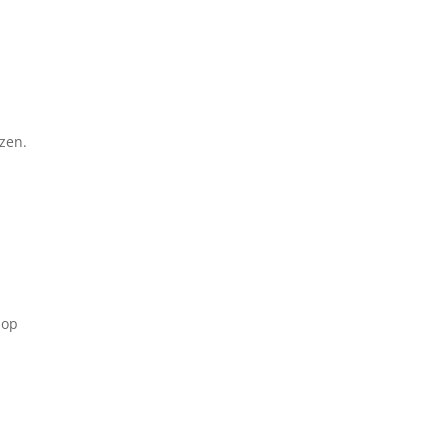
zen.
n
op