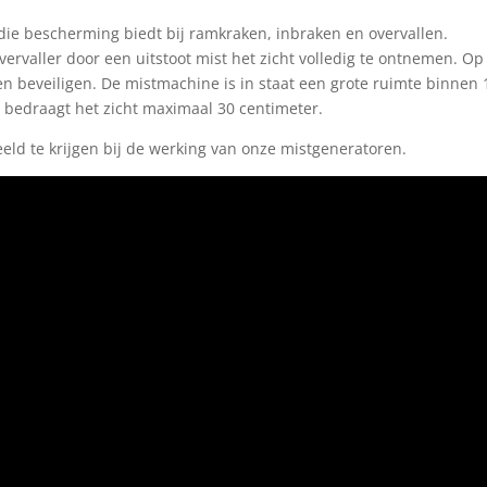
die bescherming biedt bij ramkraken, inbraken en overvallen.
vervaller door een uitstoot mist het zicht volledig te ontnemen. Op
n beveiligen. De mistmachine is in staat een grote ruimte binnen 
t bedraagt het zicht maximaal 30 centimeter.
ld te krijgen bij de werking van onze mistgeneratoren.