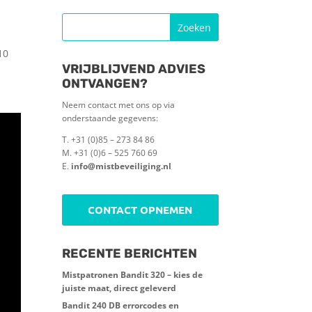
10
VRIJBLIJVEND ADVIES
ONTVANGEN?
Neem contact met ons op via
onderstaande gegevens:
T. +31 (0)85 – 273 84 86
M. +31 (0)6 – 525 760 69
E.
info@mistbeveiliging.nl
CONTACT OPNEMEN
RECENTE BERICHTEN
Mistpatronen Bandit 320 – kies de
juiste maat, direct geleverd
Bandit 240 DB errorcodes en