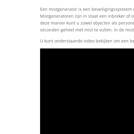
Een mistgenerator is een beveiligingssysteem 
Mistgeneratoren zijn in staat een inbreker of o
deze manier kunt u zowel objecten als persone
seconden geheel met mist te vullen. In de mis
U kunt onderstaande video bekijken om een bee