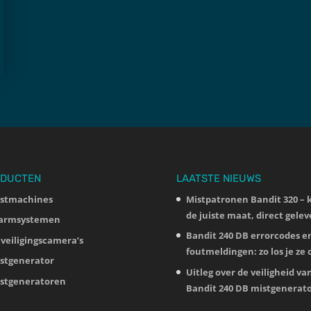
DUCTEN
LAATSTE NIEUWS
stmachines
Mistpatronen Bandit 320 – k
de juiste maat, direct gelev
armsystemen
Bandit 240 DB errorcodes e
veiligingscamera’s
foutmeldingen: zo los je ze 
stgenerator
Uitleg over de veiligheid va
stgeneratoren
Bandit 240 DB mistgenerat