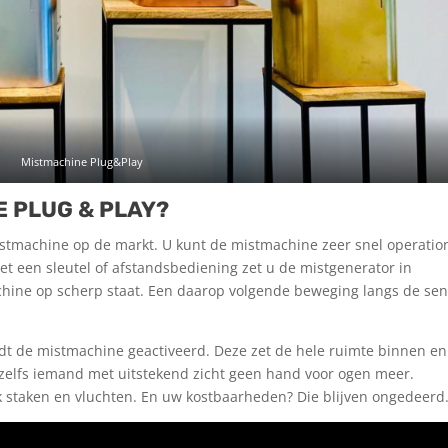
Mistmachine Plug&Play
 PLUG & PLAY?
stmachine op de markt. U kunt de mistmachine zeer snel operatio
et een sleutel of afstandsbediening zet u de mistgenerator in
chine op scherp staat. Een daarop volgende beweging langs de se
rdt de mistmachine geactiveerd. Deze zet de hele ruimte binnen en
 zelfs iemand met uitstekend zicht geen hand voor ogen meer.
 staken en vluchten. En uw kostbaarheden? Die blijven ongedeerd