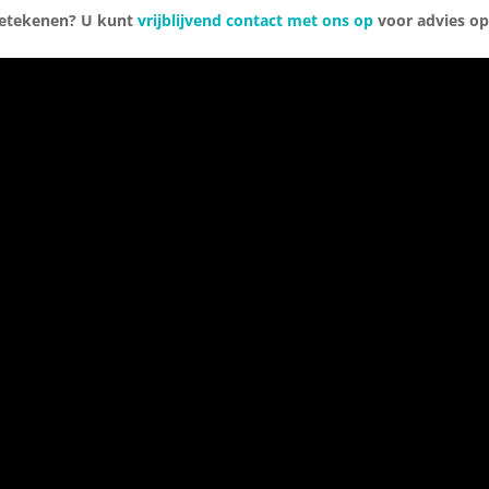
betekenen? U kunt
vrijblijvend contact met ons op
voor advies o