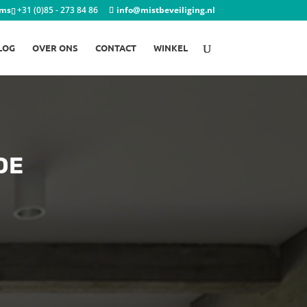
ems
+31 (0)85 - 273 84 86
info@mistbeveiliging.nl
LOG
OVER ONS
CONTACT
WINKEL
DE