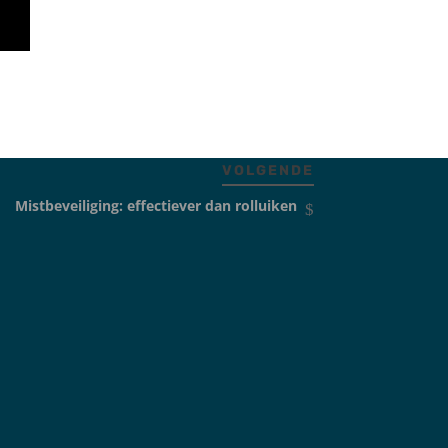
VOLGENDE
Mistbeveiliging: effectiever dan rolluiken