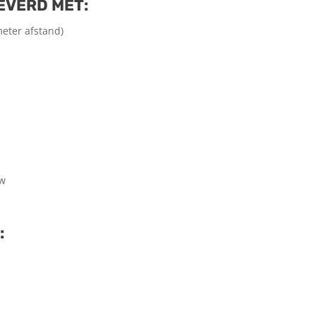
EVERD MET:
eter afstand)
tw
: