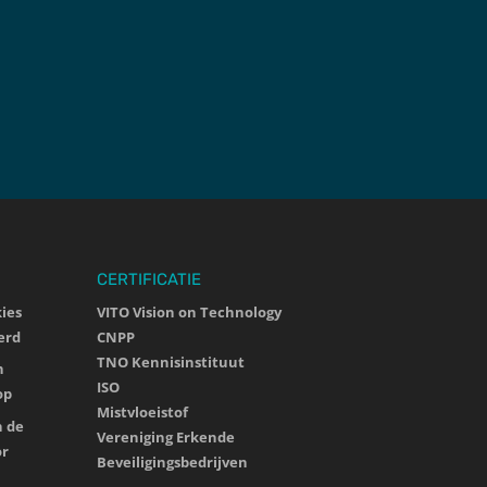
CERTIFICATIE
ies
VITO Vision on Technology
erd
CNPP
TNO Kennisinstituut‎
n
ISO
op
Mistvloeistof
n de
Vereniging Erkende
or
Beveiligingsbedrijven