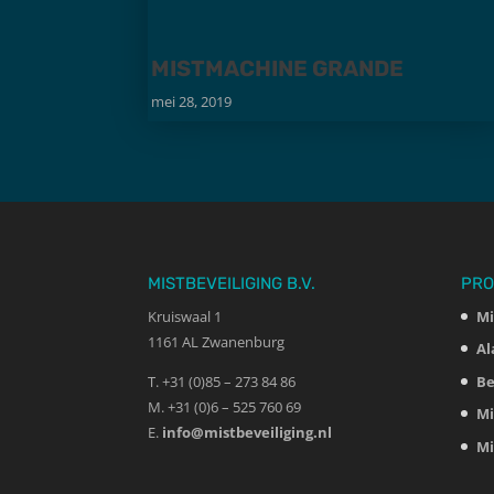
MISTMACHINE GRANDE
mei 28, 2019
MISTBEVEILIGING B.V.
PRO
Kruiswaal 1
Mi
1161 AL Zwanenburg
Al
T. +31 (0)85 – 273 84 86
Be
M. +31 (0)6 – 525 760 69
Mi
E.
info@mistbeveiliging.nl
Mi